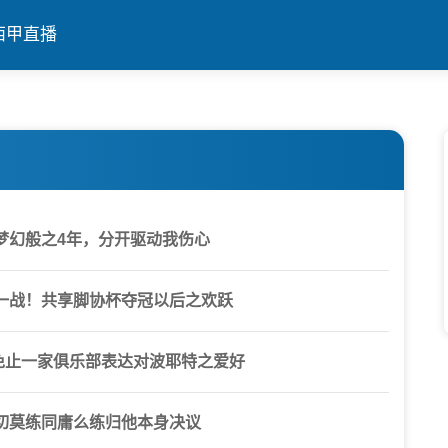
西甲直播
梦幻般之4年，分开驱动我伤心
一战！共享脚协杯夺冠以后之欢跃
免止一家俱乐部表达对波耶特之爱好
切莫练同庸么练归他本身决议