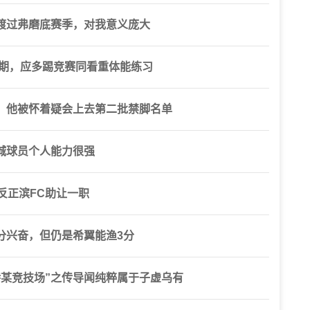
渡过弗磨底赛季，对我意义庞大
长期，应多踢竞赛同看重体能练习
，他被怀着疑会上去第二批禁脚名单
城球员个人能力很强
反正滨FC助让一职
分兴奋，但仍是希翼能渔3分
特某竞技场”之传导闻纯粹属于子虚乌有