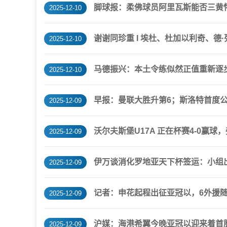
脚球报：柔佛球员阿里瓦斯能否三黄
2025-12-10
谢谢同珍重 I 埃杜、杜加以利奇、德
2025-12-10
马德振兴：本土令练似然正值重新逐
2025-12-10
早报：曼联大胜升第6；斯洛特首度
2025-12-09
沃尔夫斯堡U17A 正在杯赛4-0赢球
2025-12-09
伊万谈消化罗地亚天下杯签运：小组
2025-12-09
记者：申花起程出征亚冠以，6外援
2025-12-09
沪媒：海港希翼今晚亚冠以迎来着首
2025-12-09