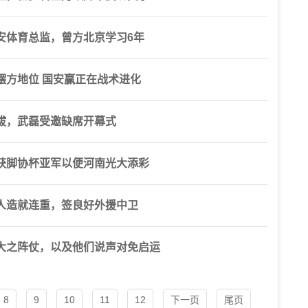
安体育总监，曾方北京学习6年
摆方地位 国安赢正在战术进化
拔，武磊受邀缺席开幕式
获脚协杯亚军以便河南光大添彩
人造就连重，签良好外援中卫
大之阵仗，以及他们说声对免启运
8
9
10
11
12
下一页
尾页