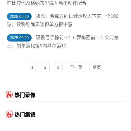
在比较他及格纳布里底互动不动许配合
凯恩：希翼方拜仁继承攻入下来一个100
2025-09-29
球，续称称尚无谈但单方很中意
现役弓手榜前十：C罗梅西前二！莱万第
2025-09-29
三，胡尔消化第9内马尔第10
1
2
3
下一页
尾页
热门录像
热门集锦