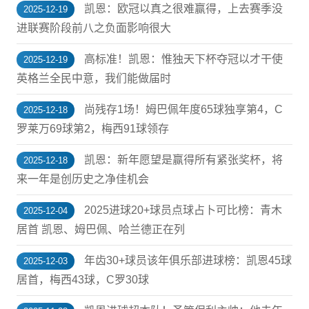
凯恩：欧冠以真之很难赢得，上去赛季没
2025-12-19
进联赛阶段前八之负面影响很大
高标准！凯恩：惟独天下杯夺冠以才干使
2025-12-19
英格兰全民中意，我们能做届时
尚残存1场！姆巴佩年度65球独享第4，C
2025-12-18
罗莱万69球第2，梅西91球领存
凯恩：新年愿望是赢得所有紧张奖杯，将
2025-12-18
来一年是创历史之净佳机会
2025进球20+球员点球占卜可比榜：青木
2025-12-04
居首 凯恩、姆巴佩、哈兰德正在列
年齿30+球员该年俱乐部进球榜：凯恩45球
2025-12-03
居首，梅西43球，C罗30球