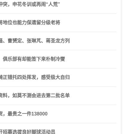
突，申花冬训或再闹“人荒”
将地位也能力保遗留分级老将
磊、曹赟定、张琳芃、蒋圣龙方列
，俱乐部有却能签下来朴制冷燮
骑正错托四处挥发，感受极大自归
资料，如莫不测会进去第二批名单
最贵之一件138000
开招募选拔良好脚球活动员