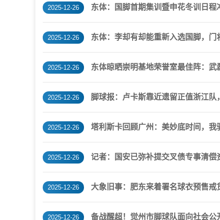
东体：国脚首期集训暨申花冬训日程冲
2025-12-26
东体：李却有却能重新入选国脚，门
2025-12-26
东体晾晒崇明基地荣誉室最佳阵：武
2025-12-26
脚球报：卢卡斯靠近遗留正值浙江队
2025-12-26
塔利斯卡回顾广州：美妙底时间，我
2025-12-26
记者：国安已弥补提交叉债专事清偿
2025-12-26
大象旧事：肥东来着署名球衣预售戒货，
2025-12-26
备战醒超！觉州市脚球队面向社会公
2025-12-26