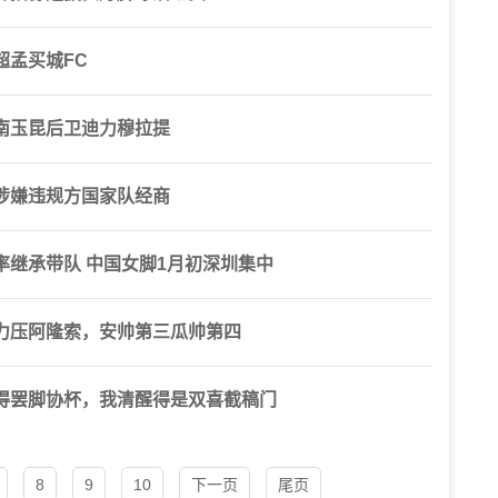
超孟买城FC
南玉昆后卫迪力穆拉提
涉嫌违规方国家队经商
继承带队 中国女脚1月初深圳集中
力压阿隆索，安帅第三瓜帅第四
得罢脚协杯，我清醒得是双喜截稿门
8
9
10
下一页
尾页