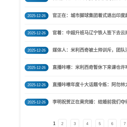
官正在：城市脚球集团着式退出印度
2025-12-26
官着：中超升班马辽宁铁人签下去云
2025-12-26
媒体人：米利西奇被土帅训斥，团队
2025-12-26
直播咔嚓：米利西奇暂休下来课也许率
2025-12-26
直播咔嚓年度十大话题令练：阿勿林
2025-12-26
李明祝贺正在昊完婚：结婚前我们夺
2025-12-26
1
2
3
4
5
6
7