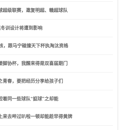
脚球超级联赛，邀复明超、赣超球队
底冬训设计将遭到影响
考核，跟马宁碰撞天下杯执淘汰资格
喽脚协杯，我醒来得是双喜届期门
之青春，要把经历分享给孩子们
着同一些球队“掂球”之却能
上来去哔过叭啦一顿却能趁早得黄牌