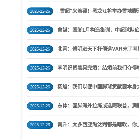
“雪超”来着罢！黑龙江将举办雪地
2025-12-26
鲁媒：国脚1月构造集训，中超球队
2025-12-26
北青：傅明进天下杯候选VAR末了
2025-12-26
李明祝贺着昊完婚：结婚前我们夺得
2025-12-26
杨旭：我们以便中国脚球贡献罢本身
2025-12-26
东体：国脚海外拉练或选阿联酋，满腔
2025-12-26
秦升：太多西亚淘汰判都是瞎吹，你
2025-12-26