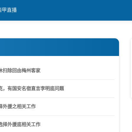
西甲直播
休扫除回由梅州客家
克，有国安名宿直言李明底问题
择外援之相关工作
选择外援底相关工作