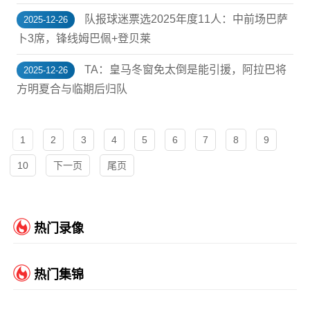
队报球迷票选2025年度11人：中前场巴萨
2025-12-26
卜3席，锋线姆巴佩+登贝莱
TA：皇马冬窗免太倒是能引援，阿拉巴将
2025-12-26
方明夏合与临期后归队
1
2
3
4
5
6
7
8
9
10
下一页
尾页
热门录像
热门集锦