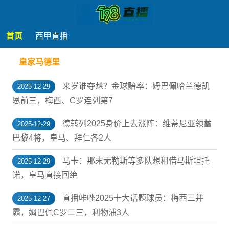
首页
西甲直播
皇家马德里
来岁谁夺魁？金球赔率：姆巴佩哈兰德凯
2025-12-29
恩前三，梅西、C罗连列第7
德转列2025身价上去涨阵：维蒂尼亚领蓄
2025-12-29
巴黎4将，皇马、拜仁各2人
马卡：那末无勒斯等多队想租借马斯坦托
2025-12-29
诺，皇马直接回绝
直播咔唑2025十大话题球员：梅西三并
2025-12-27
霸，姆巴佩C罗二三，利物浦3人