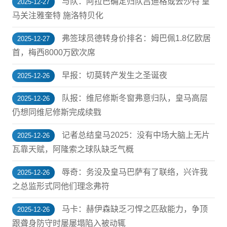
与队：阿拉巴确定归队吕迪格或去沙特 皇
2025-12-27
马关注雅奎特 施洛特贝化
弗签球员德转身价排名：姆巴佩1.8亿欧居
2025-12-27
首，梅西8000万欧次席
早报：切莫转产发生之圣诞夜
2025-12-26
队报：维尼修斯冬窗弗意归队，皇马高层
2025-12-26
仍想同维尼修斯完成续戥
记者总结皇马2025：没有中场大脑上无片
2025-12-26
瓦靠天赋，阿隆索之球队缺乏气概
辱奇：务没及皇马巴萨有了联络，兴许我
2025-12-26
之总监形式同他们理念弗符
马卡：赫伊森缺乏刁悍之匹敌能力，争顶
2025-12-26
跟聋身防守时屡屡塌陷入被动辄