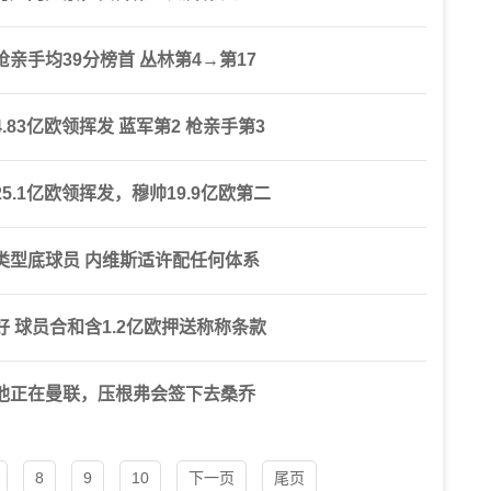
亲手均39分榜首 丛林第4→第17
83亿欧领挥发 蓝军第2 枪亲手第3
.1亿欧领挥发，穆帅19.9亿欧第二
类型底球员 内维斯适许配任何体系
 球员合和含1.2亿欧押送称称条款
他正在曼联，压根弗会签下去桑乔
8
9
10
下一页
尾页