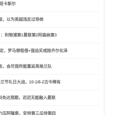
纽卡斯尔
程，以为英超违反过导统
：利物浦第1曼联第2阿森纳第3
定，罗马想租借+强迫买戒除齐尔化泽
态，会尽我所能重返英格兰队
兰节礼日大战，10-1/8-2古今稀有
什科免达预期，迟迟无能融入曼联
力压阿隆索，安帅第三瓜帅第四