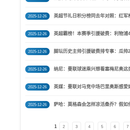
英超节礼日积分榜同去年对照：红军枪
2025-12-26
英超霸榜！本赛季引援破费：利物浦4.
2025-12-26
脚坛历史主帅引援破费排专事：瓜帅25
2025-12-26
纳尼：曼联球迷乘兴想看塞梅尼奥这
2025-12-26
英媒：曼联对马竞中场巴里奥斯感爱好
2025-12-26
萨哈：莫格森会怎样凉活桑乔？假如
2025-12-26
1
2
3
4
5
6
7