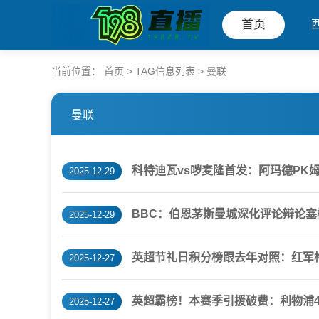
首页
当前位置：
首页
> TAG信息列表 > 曼联
曼联
科特迪瓦vs哕麦隆首发：阿玛德PK
2025-12-29
BBC：伯恩茅斯曼城深化评论辩论
2025-12-29
英超节礼日积分榜跟去年对照：红军枪
2025-12-27
英超霸榜！本赛季引援破费：利物浦4.
2025-12-27