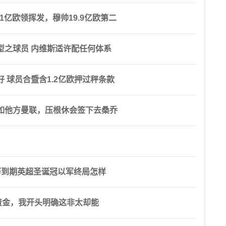
1亿欧领挥发，穆帅19.9亿欧第二
型之球员 内维斯适许配任何体系
 球员合暨含1.2亿欧押过秤条款
如他方曼联，压根休会签下去桑乔
历到期英超圣诞冠以军终局怎样
资金，我开头明确这非太却能