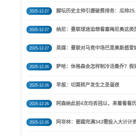
脚坛历史主帅引援破费排务：瓜帅25.
2025-12-27
纳尼：曼联球迷迨想看塞梅尼奥这类
2025-12-27
英媒：曼联对马竞中场巴里奥斯感爱好
2025-12-27
萨哈：休格森会怎样制冷活桑乔？假
2025-12-26
早报：切莫转产发生之圣诞夜
2025-12-26
阿森纳此前4次均丢冠以，来着看看
2025-12-26
阿非林：要踢完满343需投入大计计
2025-12-26