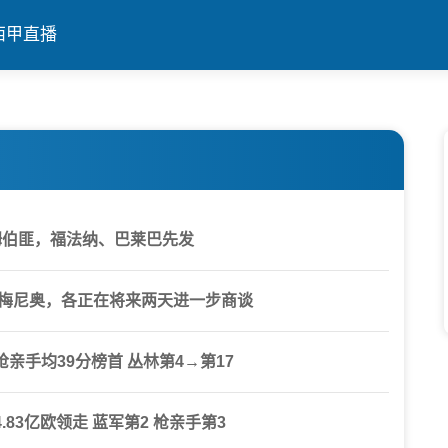
西甲直播
姆伯匪，福法纳、巴莱巴先发
塞梅尼奥，各正在将来两天进一步商谈
亲手均39分榜首 丛林第4→第17
83亿欧领走 蓝军第2 枪亲手第3