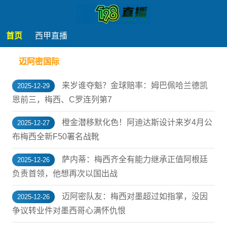
首页
西甲直播
迈阿密国际
来岁谁夺魁？金球赔率：姆巴佩哈兰德凯
2025-12-29
恩前三，梅西、C罗连列第7
橙金潜移默化色！阿迪达斯设计来岁4月公
2025-12-27
布梅西全新F50署名战靴
萨内蒂：梅西齐全有能力继承正值阿根廷
2025-12-26
负责首领，他想再次以国出战
迈阿密队友：梅西对墨超过如指掌，没因
2025-12-26
争议转业件对墨西哥心满怀仇恨