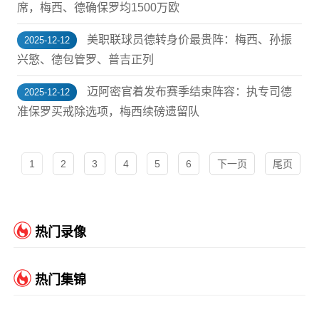
席，梅西、德确保罗均1500万欧
美职联球员德转身价最贵阵：梅西、孙振
2025-12-12
兴慜、德包管罗、普吉正列
迈阿密官着发布赛季结束阵容：执专司德
2025-12-12
准保罗买戒除选项，梅西续磅遗留队
1
2
3
4
5
6
下一页
尾页
热门录像
热门集锦