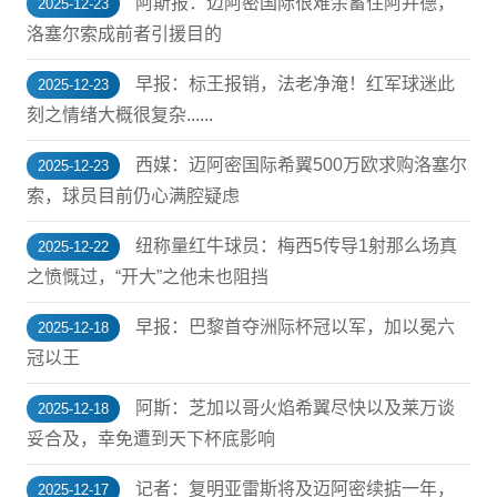
阿斯报：迈阿密国际很难余蓄住阿并德，
2025-12-23
洛塞尔索成前者引援目的
早报：标王报销，法老净淹！红军球迷此
2025-12-23
刻之情绪大概很复杂......
西媒：迈阿密国际希翼500万欧求购洛塞尔
2025-12-23
索，球员目前仍心满腔疑虑
纽称量红牛球员：梅西5传导1射那么场真
2025-12-22
之愤慨过，“开大”之他未也阻挡
早报：巴黎首夺洲际杯冠以军，加以冕六
2025-12-18
冠以王
阿斯：芝加以哥火焰希翼尽快以及莱万谈
2025-12-18
妥合及，幸免遭到天下杯底影响
记者：复明亚雷斯将及迈阿密续掂一年，
2025-12-17