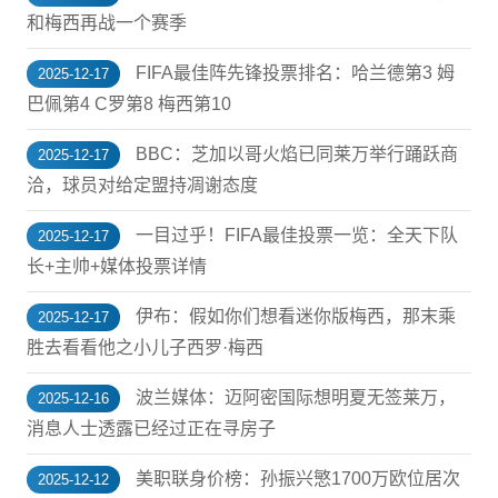
和梅西再战一个赛季
FIFA最佳阵先锋投票排名：哈兰德第3 姆
2025-12-17
巴佩第4 C罗第8 梅西第10
BBC：芝加以哥火焰已同莱万举行踊跃商
2025-12-17
洽，球员对给定盟持凋谢态度
一目过乎！FIFA最佳投票一览：全天下队
2025-12-17
长+主帅+媒体投票详情
伊布：假如你们想看迷你版梅西，那末乘
2025-12-17
胜去看看他之小儿子西罗·梅西
波兰媒体：迈阿密国际想明夏无签莱万，
2025-12-16
消息人士透露已经过正在寻房子
美职联身价榜：孙振兴慜1700万欧位居次
2025-12-12