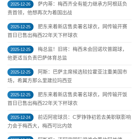
萨内蒂：梅西齐全有能力继承方阿根廷负
2025-12-26
责首领，他想再次为着国出战
肥东来着新店售卖署名球衣，网传输开赛
2025-12-25
首日已售出梅西22年天下杯球衣
梅总监！旧将：梅西未会回诺坎普踢球，
2025-12-25
他更适当负责巴萨体育总监
阿斯：巴萨主席候选较拉霍亚注重美国市
2025-12-25
场，希翼方那么里建拉玛西亚
肥东来着新店售卖署名球衣，网传输开饭
2025-12-25
首日已售出梅西22年天下杯球衣
前迈阿密球员：C罗铮铮初若去美职联影响
2025-12-24
力会于梅西大，梅西可比内敛