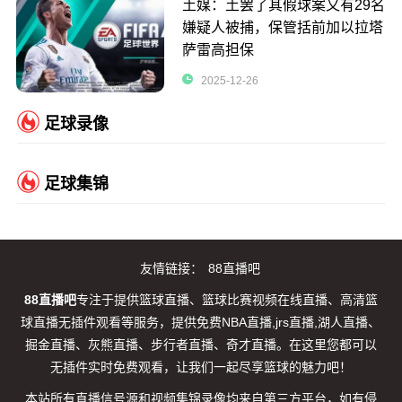
土媒：土罢了其假球案又有29名
嫌疑人被捕，保管括前加以拉塔
萨雷高担保
2025-12-26
足球录像
足球集锦
友情链接：
88直播吧
88直播吧
专注于提供篮球直播、篮球比赛视频在线直播、高清篮
球直播无插件观看等服务，提供免费NBA直播,jrs直播,湖人直播、
掘金直播、灰熊直播、步行者直播、奇才直播。在这里您都可以
无插件实时免费观看，让我们一起尽享篮球的魅力吧！
本站所有直播信号源和视频集锦录像均来自第三方平台，如有侵