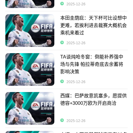
2025-12-26
本田圭荫庇：天下杯可比设想中
更难，若挨利进去裁赛大概机会
乘机来着过
2025-12-26
TA谈炖呛冬窗：倒能补养强中
场与先锋 帕拉蒂奇底去余蓄将
影响决策
2025-12-26
西媒：巴萨故意凯塞多，愿提供
德容+3000万欧为开启商洽
2025-12-26