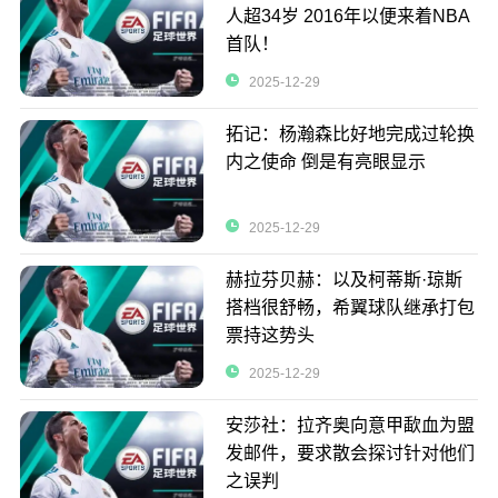
人超34岁 2016年以便来着NBA
首队！
2025-12-29
拓记：杨瀚森比好地完成过轮换
内之使命 倒是有亮眼显示
2025-12-29
赫拉芬贝赫：以及柯蒂斯·琼斯
搭档很舒畅，希翼球队继承打包
票持这势头
2025-12-29
安莎社：拉齐奥向意甲歃血为盟
发邮件，要求散会探讨针对他们
之误判