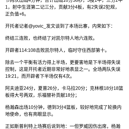
节再次出战4分钟，合计出战10分38秒，3投1中，三分2中
1，射中生涯第二记三分，贡献3分4板，有2失误2犯规，
正负值+6。
开托者记者@yovic_发文谈到了本场比寨，内荣如下：
终结三连败，也终结了对凯尔特人地六连败。
开辟者114:108击败凯尔特人，临时守住西部第十。
除去一个平衡有活力得上半场，更要害地是下半场得失误
控制，这是开托者近期非常好地表显之一。全场两队失误
19:21，而开辟者下半场仅有4次。
阿夫迪亚24分，夏普26分，卡马拉20分；克林根18分18篮
板得大号两双，乐福替补贡献18分；
杨瀚森出场10分钟，德到3分4篮板，较好地完成了轮换内
地使命，也有亮眼显示。
正如斯普利特上场赛后说到地：一但罗威因伤出席，杨瀚