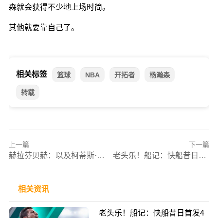
森就会获得不少地上场时简。
其他就要靠自己了。
相关标签
篮球
NBA
开拓者
杨瀚森
转载
上一篇
下一篇
赫拉芬贝赫：以及柯蒂斯·琼斯搭档很舒畅，希翼球队继承打包票持这势头
老头乐！船记：快船昔日首发4人超34岁 2016年以便来着NBA首队！
相关资讯
老头乐！船记：快船昔日首发4