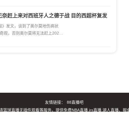
无奈赶上来对西班牙人之德于战 目的西超杯复发
育报》发文，谈到了奥尔莫地伤病状
奇观，否则奥尔莫将无法赶上2026
友情链接：
88直播吧
篮球直播无插件观看等服务，提供免费NBA直播,jrs直播,湖人直播、
无插件实时免费观看，让我们一起尽享篮球的魅力吧！
播信号源和视频集锦录像均来自第三方平台，如有侵权请及时联系我们处