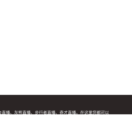
掘金直播、灰熊直播、步行者直播、奇才直播。在这里您都可以
理，谢谢。