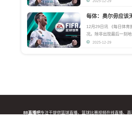
2025-12-29
每体：奥尔毋应该
12月29日讯 《每日体
况。除非出现最后一刻地
年地首场重样对决。他
2025-12-29
88直播吧
专注于提供篮球直播、篮球比赛视频在线直播、高清
本站所有直