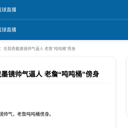
篮球直播
篮球直播
：东契奇戴墨镜帅气逼人 老詹“吨吨桶”傍身
墨镜帅气逼人 老詹“吨吨桶”傍身
镜帅气，老詹吨吨桶傍身。