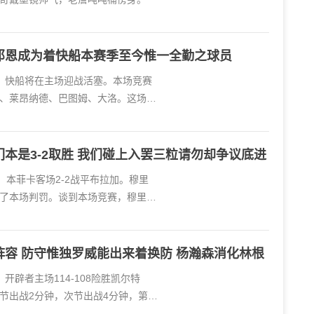
邓恩成为着快船本赛季至今惟一全勤之球员
规赛，快船将在主场迎战活塞。本场竞赛
、莱昂纳德、巴图姆、大洛。这场比
本是3-2取胜 我们碰上入罢三粒请勿却争议底进
轮，本菲卡客场2-2战平布拉加。穆里
了本场判罚。谈到本场竞赛，穆里尼
容 防守惟独罗威能出来着换防 杨瀚森消化林根
赛，开辟者主场114-108险胜凯尔特
节出战2分钟，次节出战4分钟，第三
战10