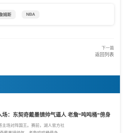
NBA
詹姆斯
下一篇
返回列表
场：东契奇戴墨镜帅气逼人 老詹“吨吨桶”傍身
人将主场对阵国王。赛前，湖人官方社
奇戴墨镜帅气，老詹吨吨桶傍身。