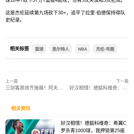
球10中7砍下37分7篮板4助攻，也有5次失误和5次犯规。
这是杰伦延续第九场砍下30+，追平了拉里·伯德保持得队
史纪录。
相关标签
篮球
凯尔特人
NBA
杰伦-布朗
上一篇
下一篇
三剑客高效齐施展！阿夫迪亚24+7+10 夏普26+5 卡马拉20+4+3
好汉相惜！德掂科维奇：希翼C罗杀青1000球，我押锁第25座大期满贯
相关资讯
好汉相惜！德掂科维奇：希翼C
罗杀青1000球，我押锁第25座