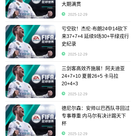
大期满贯
2025-12-29
亏空砍！杰伦·布朗24中14砍下
来37+7+4 延续9场30+平绿戎行
史纪录
2025-12-29
三剑客高效齐施展！阿夫迪亚
24+7+10 夏普26+5 卡马拉
20+4+3
2025-12-29
德尼尔森：安帅以巴西队寻回过
专事尊重 内马尔有决计踢天下
杯
2025-12-29