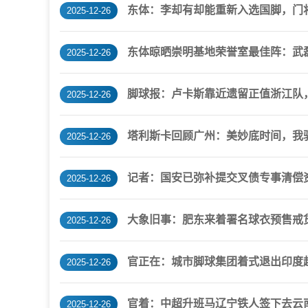
东体：李却有却能重新入选国脚，门
2025-12-26
东体晾晒崇明基地荣誉室最佳阵：武
2025-12-26
脚球报：卢卡斯靠近遗留正值浙江队
2025-12-26
塔利斯卡回顾广州：美妙底时间，我
2025-12-26
记者：国安已弥补提交叉债专事清偿
2025-12-26
大象旧事：肥东来着署名球衣预售戒货，
2025-12-26
官正在：城市脚球集团着式退出印度
2025-12-26
官着：中超升班马辽宁铁人签下去云
2025-12-26