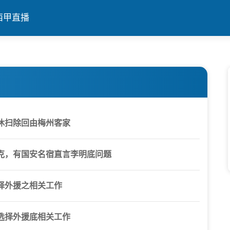
西甲直播
休扫除回由梅州客家
克，有国安名宿直言李明底问题
择外援之相关工作
选择外援底相关工作