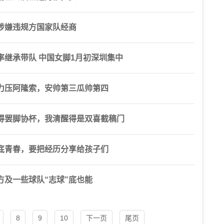
涉嫌违规方国家队经商
继承带队 中国女脚1月初深圳集中
力压阿隆索，安帅第三瓜帅第四
得罢脚协杯，我清醒得是双喜截稿门
底青春，要把经历分享给孩子们
及一些球队“志球”底也能
8
9
10
下一页
尾页