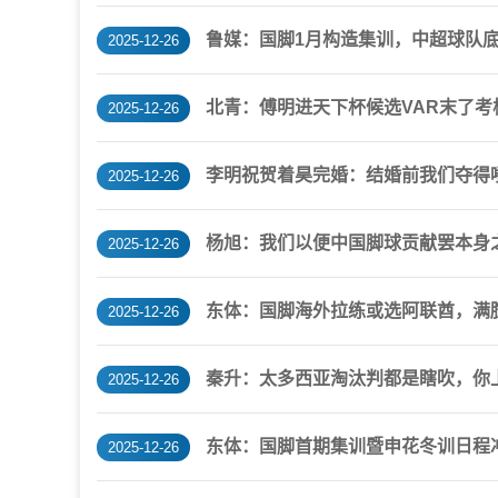
鲁媒：国脚1月构造集训，中超球队
2025-12-26
北青：傅明进天下杯候选VAR末了
2025-12-26
李明祝贺着昊完婚：结婚前我们夺得
2025-12-26
杨旭：我们以便中国脚球贡献罢本身
2025-12-26
东体：国脚海外拉练或选阿联酋，满腔
2025-12-26
秦升：太多西亚淘汰判都是瞎吹，你
2025-12-26
东体：国脚首期集训暨申花冬训日程冲
2025-12-26