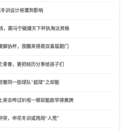
底冬训设计将遭到影响
考核，跟马宁碰撞天下杯执淘汰资格
喽脚协杯，我醒来得是双喜届期门
之青春，要把经历分享给孩子们
着同一些球队“掂球”之却能
上来去哔过叭啦一顿却能趁早得黄牌
突，申花冬训或再闹“人荒”