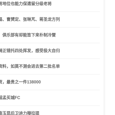
将地位也能力保遗留分级老将
磊、曹赟定、张琳芃、蒋圣龙方列
，俱乐部有却能签下来朴制冷燮
骑正错托四处挥发，感受极大自归
资料，如莫不测会进去第二批名单
最贵之一件138000
超孟买城FC
南玉昆后卫迪力穆拉提