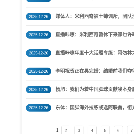
媒体人：米利西奇被土帅训斥，团队
2025-12-26
直播咔嚓：米利西奇暂休下来课也许率
2025-12-26
直播咔嚓年度十大话题令练：阿勿林
2025-12-26
李明祝贺正在昊完婚：结婚前我们夺
2025-12-26
杨旭：我们为着中国脚球贡献喽本身
2025-12-26
东体：国脚海外拉练或选阿联酋，衔方
2025-12-26
1
2
3
4
5
6
7