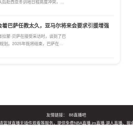
队后赴西亚冬训地日程高度冲突，朱
会着巴萨任教太久，亚马尔将来会要求引援增强
记者拉蒙·贝萨在接受采访时，谈到了巴
规划。2025年既将结束，巴萨在西
友情链接：
88直播吧
篮球直播无插件观看等服务，提供免费NBA直播,jrs直播,湖人直播、
无插件实时免费观看，让我们一起尽享篮球的魅力吧！