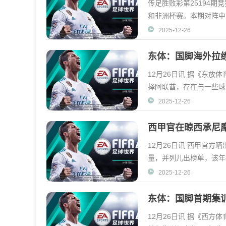
传足胜败彩第25194
和非洲杯赛。本期对阵中
和切尔西则分别在
2025-12-26
东体：国脚海外拉
12月26日讯 据《东放
择阿联酋，存在与一些球
设计在肇庆集训大
2025-12-26
西甲官在晾西承尼
球大不了
12月26日讯 西甲官方
量，并列儿出榜单，该年
年进球数量（所有赛事
2025-12-26
东体：国脚首期集
12月26日讯 据《西方